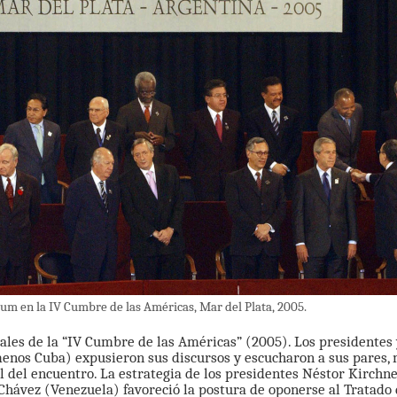
um en la IV Cumbre de las Américas, Mar del Plata, 2005.
ciales de la “IV Cumbre de las Américas” (2005). Los presidentes
enos Cuba) expusieron sus discursos y escucharon a sus pares, 
l del encuentro. La estrategia de los presidentes Néstor Kirchne
 Chávez (Venezuela) favoreció la postura de oponerse al Tratad