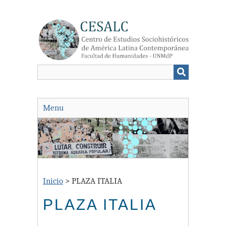
Saltar
al
contenido
principal
Menu
Inicio
>
PLAZA ITALIA
PLAZA ITALIA