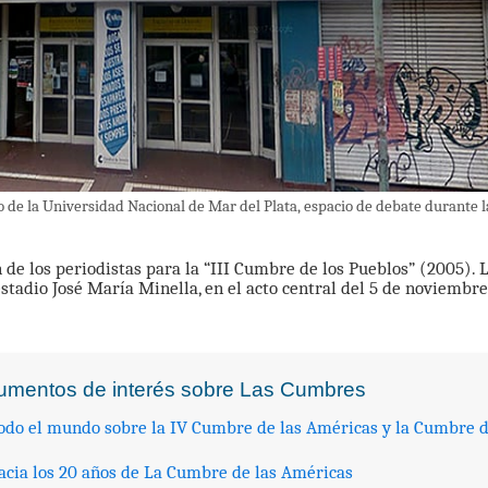
 de la Universidad Nacional de Mar del Plata, espacio de debate durante 
n de los periodistas para la “III Cumbre de los Pueblos” (2005). 
estadio José María Minella, en el acto central del 5 de noviembr
cumentos de interés sobre Las Cumbres
todo el mundo sobre la IV Cumbre de las Américas y la Cumbre d
cia los 20 años de La Cumbre de las Américas