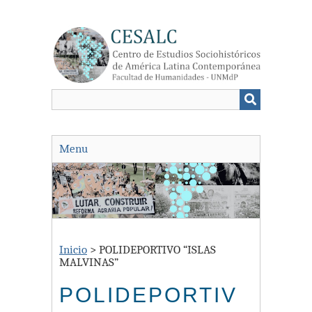
Saltar
al
contenido
principal
Menu
Inicio
>
POLIDEPORTIVO “ISLAS
MALVINAS”
POLIDEPORTIV