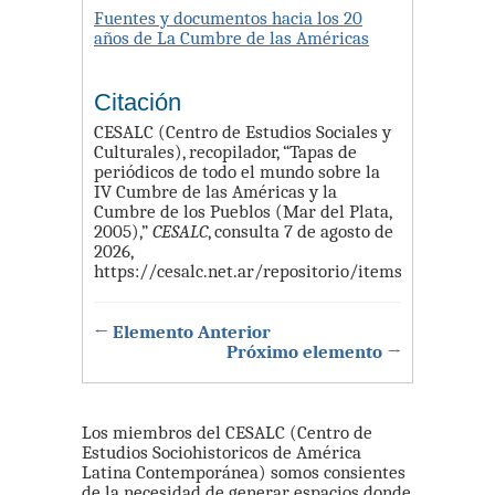
Fuentes y documentos hacia los 20
años de La Cumbre de las Américas
Citación
CESALC (Centro de Estudios Sociales y
Culturales), recopilador, “Tapas de
periódicos de todo el mundo sobre la
IV Cumbre de las Américas y la
Cumbre de los Pueblos (Mar del Plata,
2005),”
CESALC
, consulta 7 de agosto de
2026,
https://cesalc.net.ar/repositorio/items/show/72
.
← Elemento Anterior
Próximo elemento →
Los miembros del CESALC (Centro de
Estudios Sociohistoricos de América
Latina Contemporánea) somos consientes
de la necesidad de generar espacios donde