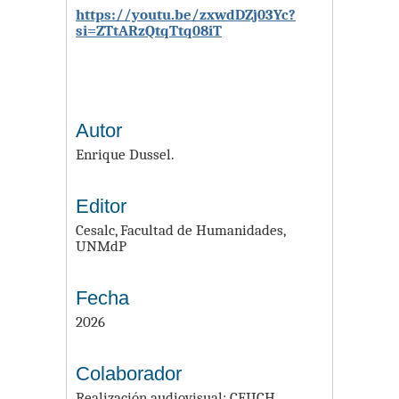
https://youtu.be/zxwdDZj03Yc?
si=ZTtARzQtqTtq08iT
Autor
Enrique Dussel.
Editor
Cesalc, Facultad de Humanidades,
UNMdP
Fecha
2026
Colaborador
Realización audiovisual: CEIICH