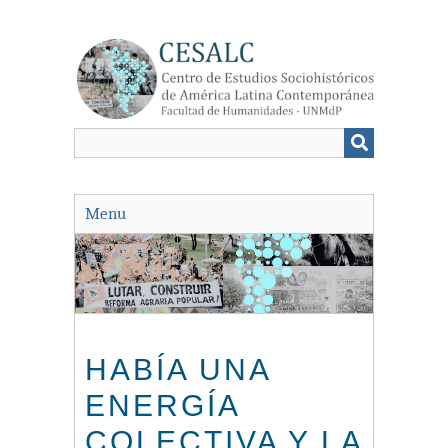
Saltar
al
contenido
principal
Menu
HABÍA UNA
ENERGÍA
COLECTIVA Y LA