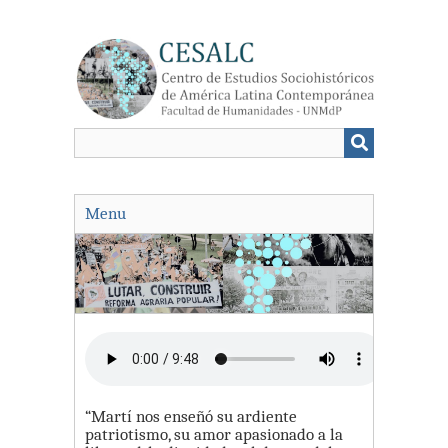
Saltar
al
contenido
principal
Menu
“Martí nos enseñó su ardiente
patriotismo, su amor apasionado a la